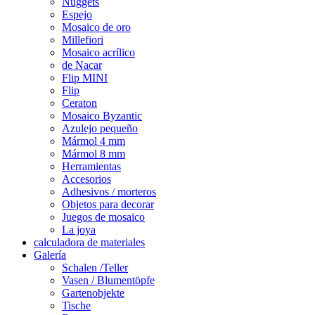
Nuggets
Espejo
Mosaico de oro
Millefiori
Mosaico acrílico
de Nacar
Flip MINI
Flip
Ceraton
Mosaico Byzantic
Azulejo pequeño
Mármol 4 mm
Mármol 8 mm
Herramientas
Accesorios
Adhesivos / morteros
Objetos para decorar
Juegos de mosaico
La joya
calculadora de materiales
Galería
Schalen /Teller
Vasen / Blumentöpfe
Gartenobjekte
Tische