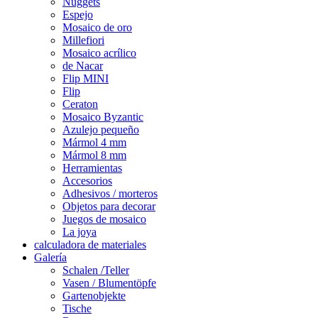
Nuggets
Espejo
Mosaico de oro
Millefiori
Mosaico acrílico
de Nacar
Flip MINI
Flip
Ceraton
Mosaico Byzantic
Azulejo pequeño
Mármol 4 mm
Mármol 8 mm
Herramientas
Accesorios
Adhesivos / morteros
Objetos para decorar
Juegos de mosaico
La joya
calculadora de materiales
Galería
Schalen /Teller
Vasen / Blumentöpfe
Gartenobjekte
Tische