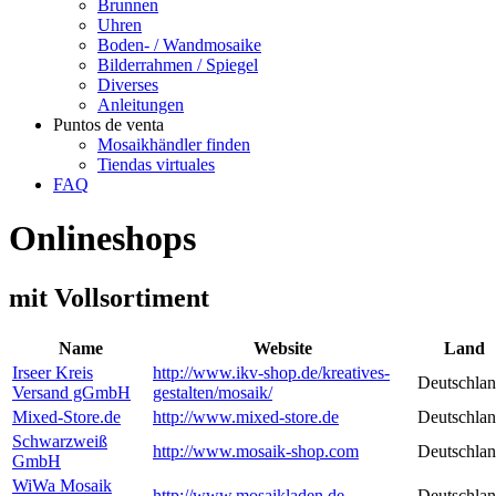
Brunnen
Uhren
Boden- / Wandmosaike
Bilderrahmen / Spiegel
Diverses
Anleitungen
Puntos de venta
Mosaikhändler finden
Tiendas virtuales
FAQ
Onlineshops
mit Vollsortiment
Name
Website
Land
Irseer Kreis
http://www.ikv-shop.de/kreatives-
Deutschla
Versand gGmbH
gestalten/mosaik/
Mixed-Store.de
http://www.mixed-store.de
Deutschla
Schwarzweiß
http://www.mosaik-shop.com
Deutschla
GmbH
WiWa Mosaik
http://www.mosaikladen.de
Deutschla