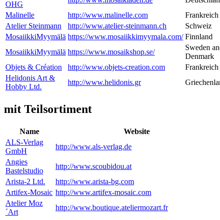
OHG
Malinelle
http://www.malinelle.com
Frankreich
Atelier Steinmann
http://www.atelier-steinmann.ch
Schweiz
MosaiikkiMyymälä
https://www.mosaiikkimyymala.com/
Finnland
Sweden an
MosaiikkiMyymälä
https://www.mosaikshop.se/
Denmark
Objets & Création
http://www.objets-creation.com
Frankreich
Helidonis Art &
http://www.helidonis.gr
Griechenla
Hobby Ltd.
mit Teilsortiment
Name
Website
ALS-Verlag
http://www.als-verlag.de
GmbH
Angies
http://www.scoubidou.at
Bastelstudio
Arista-2 Ltd.
http://www.arista-bg.com
Artifex-Mosaic
http://www.artifex-mosaic.com
Atelier Moz
http://www.boutique.ateliermozart.fr
´Art