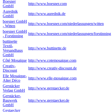
Boesner
http://www.boesner.com
GmbH
Aurednik
http://www.aurednik.de
GmbH
boesner GmbH
http://www.boesner.com/niederlassungen/witten
- Witten
boesner GmbH
http://www.boesner.com/niederlassungen/forstinning
- Forstinning
buttinette
Textil-
http://www.buttinette.de
Versandhaus
GmbH
Côté Mosaïque
http://www.cotemosaique.com
Creativ-
http://www.creativ-discount.de
Discount
Elle Mosaique-
http://www.elle-mosaique.com
Alter Déco
Gerstäcker
http://www.gerstaecker.de
Verlag GmbH
Gerstäcker-
Bauwerk
http://www.gerstaecker.de
GmbH
Gestaecker