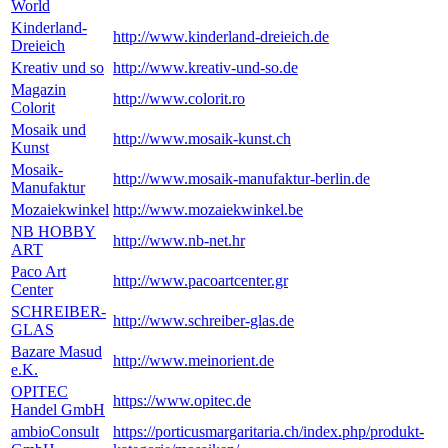
World
Kinderland-
http://www.kinderland-dreieich.de
Dreieich
Kreativ und so
http://www.kreativ-und-so.de
Magazin
http://www.colorit.ro
Colorit
Mosaik und
http://www.mosaik-kunst.ch
Kunst
Mosaik-
http://www.mosaik-manufaktur-berlin.de
Manufaktur
Mozaiekwinkel
http://www.mozaiekwinkel.be
NB HOBBY
http://www.nb-net.hr
ART
Paco Art
http://www.pacoartcenter.gr
Center
SCHREIBER-
http://www.schreiber-glas.de
GLAS
Bazare Masud
http://www.meinorient.de
e.K.
OPITEC
https://www.opitec.de
Handel GmbH
ambioConsult
https://porticusmargaritaria.ch/index.php/produkt-