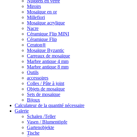
Nuggets en verre
Miroirs
Mosaïque en or
Millefiori
Mosaïque acrylique
Nacre
Céramique Flip MINI
Céramique Flip
Ceraton®
Mosaïque Byzantic
Carreaux de mosaïque
Marbre antique 4 mm
Marbre antique 8 mm
Outils
accessoires
Colles / Pâte à joint
Objets de mosaïque
Sets de mosaïque
Bijoux
Calculateur de la quantité nécessaire
Galerie
Schalen /Teller
Vasen / Blumentöpfe
Gartenobjekte
Tische