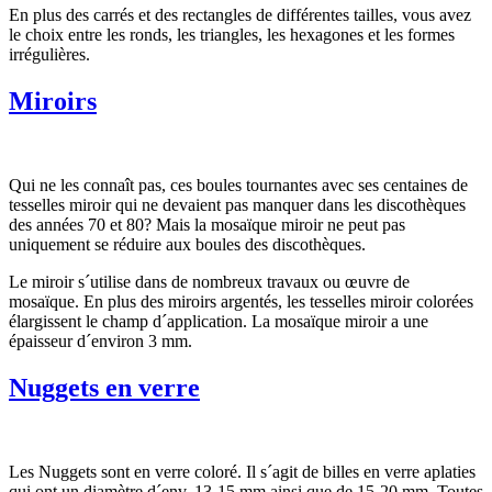
En plus des carrés et des rectangles de différentes tailles, vous avez
le choix entre les ronds, les triangles, les hexagones et les formes
irrégulières.
Miroirs
Qui ne les connaît pas, ces boules tournantes avec ses centaines de
tesselles miroir qui ne devaient pas manquer dans les discothèques
des années 70 et 80? Mais la mosaïque miroir ne peut pas
uniquement se réduire aux boules des discothèques.
Le miroir s´utilise dans de nombreux travaux ou œuvre de
mosaïque. En plus des miroirs argentés, les tesselles miroir colorées
élargissent le champ d´application. La mosaïque miroir a une
épaisseur d´environ 3 mm.
Nuggets en verre
Les Nuggets sont en verre coloré. Il s´agit de billes en verre aplaties
qui ont un diamètre d´env. 13-15 mm ainsi que de 15-20 mm. Toutes