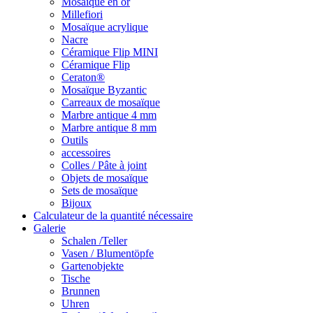
Mosaïque en or
Millefiori
Mosaïque acrylique
Nacre
Céramique Flip MINI
Céramique Flip
Ceraton®
Mosaïque Byzantic
Carreaux de mosaïque
Marbre antique 4 mm
Marbre antique 8 mm
Outils
accessoires
Colles / Pâte à joint
Objets de mosaïque
Sets de mosaïque
Bijoux
Calculateur de la quantité nécessaire
Galerie
Schalen /Teller
Vasen / Blumentöpfe
Gartenobjekte
Tische
Brunnen
Uhren