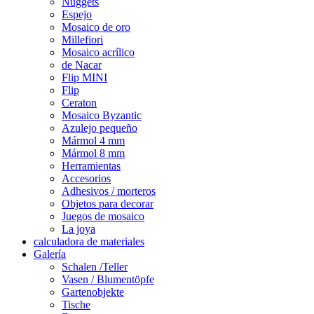
Nuggets
Espejo
Mosaico de oro
Millefiori
Mosaico acrílico
de Nacar
Flip MINI
Flip
Ceraton
Mosaico Byzantic
Azulejo pequeño
Mármol 4 mm
Mármol 8 mm
Herramientas
Accesorios
Adhesivos / morteros
Objetos para decorar
Juegos de mosaico
La joya
calculadora de materiales
Galería
Schalen /Teller
Vasen / Blumentöpfe
Gartenobjekte
Tische