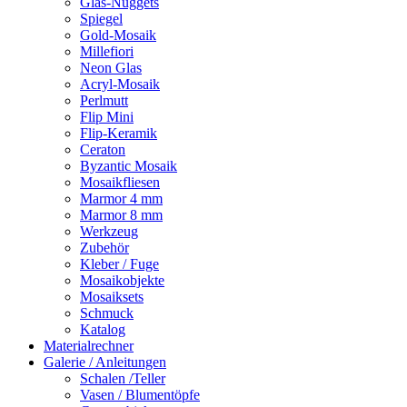
Glas-Nuggets
Spiegel
Gold-Mosaik
Millefiori
Neon Glas
Acryl-Mosaik
Perlmutt
Flip Mini
Flip-Keramik
Ceraton
Byzantic Mosaik
Mosaikfliesen
Marmor 4 mm
Marmor 8 mm
Werkzeug
Zubehör
Kleber / Fuge
Mosaikobjekte
Mosaiksets
Schmuck
Katalog
Materialrechner
Galerie / Anleitungen
Schalen /Teller
Vasen / Blumentöpfe