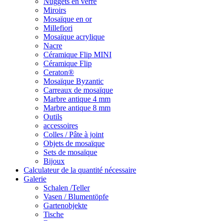
Nuggets en verre
Miroirs
Mosaïque en or
Millefiori
Mosaïque acrylique
Nacre
Céramique Flip MINI
Céramique Flip
Ceraton®
Mosaïque Byzantic
Carreaux de mosaïque
Marbre antique 4 mm
Marbre antique 8 mm
Outils
accessoires
Colles / Pâte à joint
Objets de mosaïque
Sets de mosaïque
Bijoux
Calculateur de la quantité nécessaire
Galerie
Schalen /Teller
Vasen / Blumentöpfe
Gartenobjekte
Tische