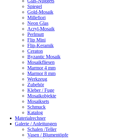
Glas-Nuggets
Spiegel
Gold-Mosaik
Millefiori
Neon Glas
Acryl-Mosaik
Perlmutt
Flip Mini
Flip-Keramik
Ceraton
Byzantic Mosaik
Mosaikfliesen
Marmor 4 mm
Marmor 8 mm
Werkzeug
Zubehör
Kleber / Fuge
Mosaikobjekte
Mosaiksets
Schmuck
Katalog
Materialrechner
Galerie / Anleitungen
Schalen /Teller
Vasen / Blumentöpfe