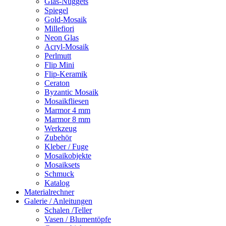
Glas-Nuggets
Spiegel
Gold-Mosaik
Millefiori
Neon Glas
Acryl-Mosaik
Perlmutt
Flip Mini
Flip-Keramik
Ceraton
Byzantic Mosaik
Mosaikfliesen
Marmor 4 mm
Marmor 8 mm
Werkzeug
Zubehör
Kleber / Fuge
Mosaikobjekte
Mosaiksets
Schmuck
Katalog
Materialrechner
Galerie / Anleitungen
Schalen /Teller
Vasen / Blumentöpfe