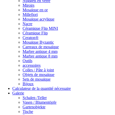
Nuggets en verre
Miroirs
Mosaïque en or
Millefiori
Mosaïque acrylique
Nacre
Céramique Flip MINI
Céramique Flip
Ceraton®
Mosaïque Byzantic
Carreaux de mosaïque
Marbre antique 4 mm
Marbre antique 8 mm
Outils
accessoires
Colles / Pâte à joint
Objets de mosaïque
Sets de mosaïque
Bijoux
Calculateur de la quantité nécessaire
Galerie
Schalen /Teller
Vasen / Blumentöpfe
Gartenobjekte
Tische