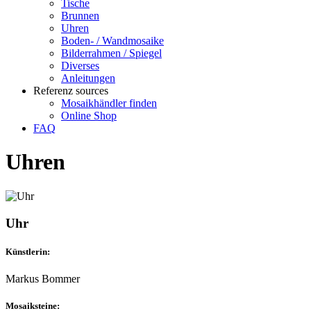
Tische
Brunnen
Uhren
Boden- / Wandmosaike
Bilderrahmen / Spiegel
Diverses
Anleitungen
Referenz sources
Mosaikhändler finden
Online Shop
FAQ
Uhren
Uhr
Künstlerin:
Markus Bommer
Mosaiksteine: