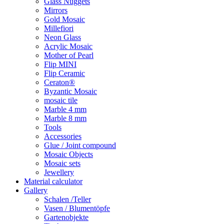
Glass Nuggets
Mirrors
Gold Mosaic
Millefiori
Neon Glass
Acrylic Mosaic
Mother of Pearl
Flip MINI
Flip Ceramic
Ceraton®
Byzantic Mosaic
mosaic tile
Marble 4 mm
Marble 8 mm
Tools
Accessories
Glue / Joint compound
Mosaic Objects
Mosaic sets
Jewellery
Material calculator
Gallery
Schalen /Teller
Vasen / Blumentöpfe
Gartenobjekte